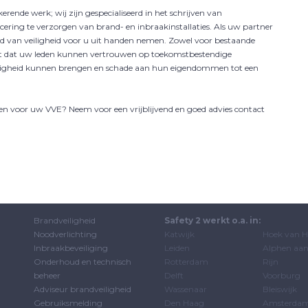
rende werk; wij zijn gespecialiseerd in het schrijven van
ring te verzorgen van brand- en inbraakinstallaties. Als uw partner
bied van veiligheid voor u uit handen nemen. Zowel voor bestaande
nt dat uw leden kunnen vertrouwen op toekomstbestendige
eiligheid kunnen brengen en schade aan hun eigendommen tot een
en voor uw VVE? Neem voor een vrijblijvend en goed advies contact
Brandveiligheid
Safety 2 werkt o.a. in:
Noodverlichting
Katwijk
Hoek van H
Inbraakbeveiliging
Leiden
Alphen aan
Onderhoud en technisch
Rotterdam
Rijn
beheer
Delft
Voorburg
Adviseur brandveiligheid
Wassenaar
Bleiswijk
Gebruiksmelding
Den Haag
Amsterda