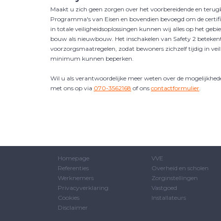
Maakt u zich geen zorgen over het voorbereidende en terugke
Programma's van Eisen en bovendien bevoegd om de certifice
in totale veiligheidsoplossingen kunnen wij alles op het ge
bouw als nieuwbouw. Het inschakelen van Safety 2 beteke
voorzorgsmaatregelen, zodat bewoners zichzelf tijdig in v
minimum kunnen beperken.
Wil u als verantwoordelijke meer weten over de mogelijkhed
met ons op via
070-3562168
of ons
contactformulier
.
Homepage
VVE
Referenties
Overheid en scholen
Werknemers
Zorginstellingen
Privacyverklaring
Vastgoed
Cookies
Installateurs
Disclaimer