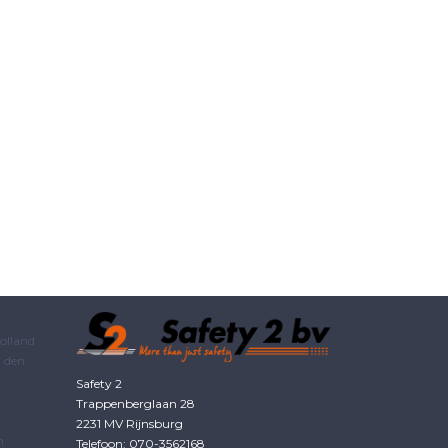
olland
 den
Safety 2
Trappenberglaan 28
2231 MV Rijnsburg
m
Telefoon: 070-3562168