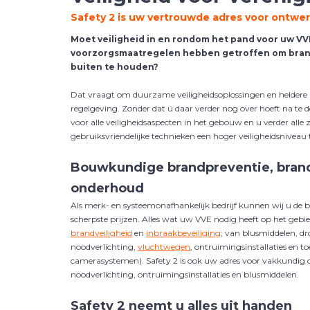
Safety 2 is uw vertrouwde adres voor ontwerp
Moet veiligheid in en rondom het pand voor uw VV
voorzorgsmaatregelen hebben getroffen om brand
buiten te houden?
Dat vraagt om duurzame veiligheidsoplossingen en heldere 
regelgeving. Zonder dat ú daar verder nog over hoeft na te d
voor alle veiligheidsaspecten in het gebouw en u verder all
gebruiksvriendelijke technieken een hoger veiligheidsniveau 
Bouwkundige brandpreventie, brandv
onderhoud
Als merk- en systeemonafhankelijk bedrijf kunnen wij u de be
scherpste prijzen. Alles wat uw VVE nodig heeft op het gebi
brandveiligheid
en
inbraakbeveiliging
; van blusmiddelen, dr
noodverlichting,
vluchtwegen
, ontruimingsinstallaties en t
camerasystemen). Safety 2 is ook uw adres voor vakkundig
noodverlichting, ontruimingsinstallaties en blusmiddelen.
Safety 2 neemt u alles uit handen