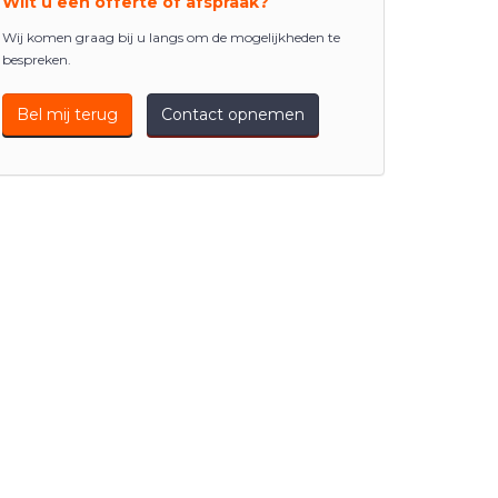
Wilt u een offerte of afspraak?
Wij komen graag bij u langs om de mogelijkheden te
bespreken.
Bel mij terug
Contact opnemen