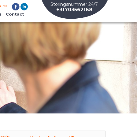
Storingsnummer 24/7
ures
+31703562168
s
Contact