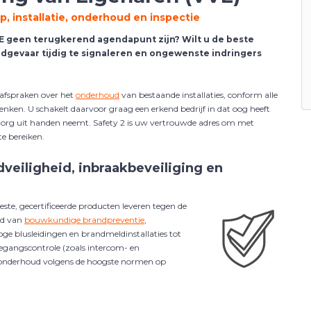
, installatie, onderhoud en inspectie
E geen terugkerend agendapunt zijn? Wilt u de beste
gevaar tijdig te signaleren en ongewenste indringers
afspraken over het
onderhoud
van bestaande installaties, conform alle
enken. U schakelt daarvoor graag een erkend bedrijf in dat oog heeft
e zorg uit handen neemt. Safety 2 is uw vertrouwde adres om met
te bereiken.
eiligheid, inbraakbeveiliging en
ste, gecertificeerde producten leveren tegen de
ed van
bouwkundige brandpreventie
,
oge blusleidingen en brandmeldinstallaties tot
oegangscontrole (zoals intercom- en
 onderhoud volgens de hoogste normen op