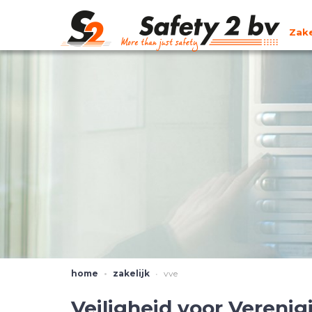
Zake
home
zakelijk
vve
Veiligheid voor Verenig